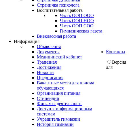
Страничка психолога
Воспитательная работа
Часть ООП ООО
Часть ООП НОО
Часть ООП СОО
Гимназическая газета
Внеклассная работа
Информация
Объявления
Документы
Контакты
Медицинский кабинет
Трапезная
Версия
Достижения
для
Новости
Предписания
Вакантные места для приема
обучающихся
Организация питания
Стипендии
Фин.-хоз. деятельность
Доступ к информационным
системам
Учредитель гимназии
История гимназии