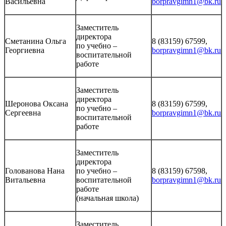
Васильевна
borpravgimn1@bk.ru
Заместитель
директора
Сметанина Ольга
8 (83159) 67599,
по учебно –
Георгиевна
borpravgimn1@bk.ru
воспитательной
работе
Заместитель
директора
Шеронова Оксана
8 (83159) 67599,
по учебно –
Сергеевна
borpravgimn1@bk.ru
воспитательной
работе
Заместитель
директора
Голованова Нана
по учебно –
8 (83159) 67598,
Витальевна
воспитательной
borpravgimn1@bk.ru
работе
(начальная школа)
Заместитель