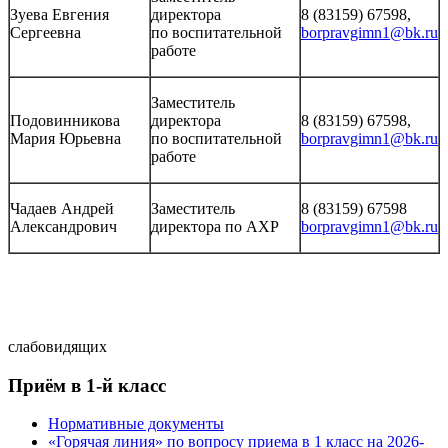
Зуева Евгения
директора
8 (83159) 67598,
Сергеевна
по воспитательной
borpravgimn1@bk.ru
работе
Заместитель
Подовинникова
директора
8 (83159) 67598,
Мария Юрьевна
по воспитательной
borpravgimn1@bk.ru
работе
Чадаев Андрей
Заместитель
8 (83159) 67598
Александрович
директора по АХР
borpravgimn1@bk.ru
слабовидящих
Приём в 1-й класс
Нормативные документы
«Горячая линия» по вопросу приема в 1 класс на 2026-