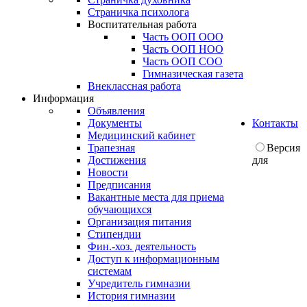
Страничка психолога
Воспитательная работа
Часть ООП ООО
Часть ООП НОО
Часть ООП СОО
Гимназическая газета
Внеклассная работа
Информация
Объявления
Документы
Контакты
Медицинский кабинет
Трапезная
Версия
Достижения
для
Новости
Предписания
Вакантные места для приема
обучающихся
Организация питания
Стипендии
Фин.-хоз. деятельность
Доступ к информационным
системам
Учредитель гимназии
История гимназии