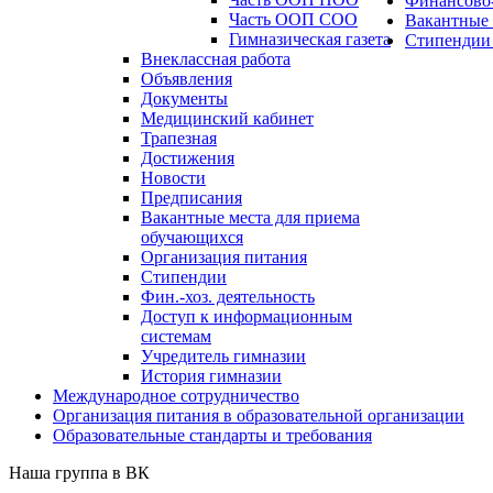
Финансово-
Часть ООП СОО
Вакантные 
Гимназическая газета
Стипендии
Внеклассная работа
Объявления
Документы
Медицинский кабинет
Трапезная
Достижения
Новости
Предписания
Вакантные места для приема
обучающихся
Организация питания
Стипендии
Фин.-хоз. деятельность
Доступ к информационным
системам
Учредитель гимназии
История гимназии
Международное сотрудничество
Организация питания в образовательной организации
Образовательные стандарты и требования
Наша группа в ВК