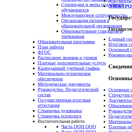
Документы,
Стипендии и меры поддержки
ЭЛЕКТРОН
обучающихся
Международное сотрудничество
Государс
Организация питания в
образовательной организации
Государств
Образовательные стандарты и
требования
Единый го
Образовательная программа
Итоговое с
План работы
Основной г
ФГОС
Рекомендац
Расписание звонков и уроков
Платные дополнительные услуги
Сведени
Календарный учебный график
Материально-техническое
Основные
обеспечение
Методические документы
Руководство. Педагогический
Основные 
состав
Структура 
Государственная итоговая
Документы
аттестация
Образован
Страничка духовника
Руководств
Страничка психолога
Педагогиче
Воспитательная работа
Материальн
Часть ООП ООО
Платные об
Часть ООП НОО