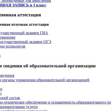
 необходимые для зачисления
НАЯ ЗАПИСЬ в 1 класс
твенная аттестация
енная итоговая аттестация
сударственный экзамен ГИА
очинение
осударственный экзамен ОГЭ
ии психологов
я
 сведения об образовательной организации
сведения
и органы управления образовательной организацией
ие
о
ский состав
о-техническое обеспечение и оснащенность образовательного пр
разовательные услуги