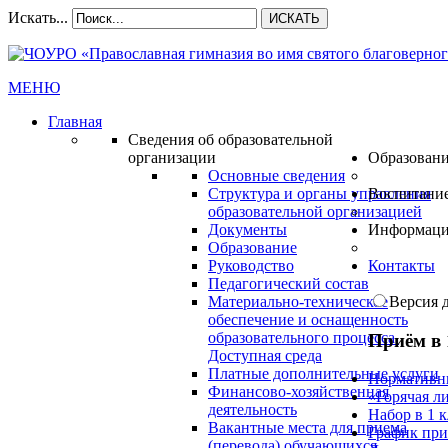
Искать...
ИСКАТЬ
МЕНЮ
Главная
Сведения об образовательной
организации
Образован
Основные сведения
Структура и органы управления
Воспитани
образовательной организацией
Документы
Информац
Образование
Руководство
Контакты
Педагогический состав
Материально-техническое
Версия 
обеспечение и оснащенность
образовательного процесса.
Приём в 
Доступная среда
Платные дополнительные услуги
Нормативн
Финансово-хозяйственная
«Горячая л
деятельность
Набор в 1 
Вакантные места для приема
График при
(перевода) обучающихся