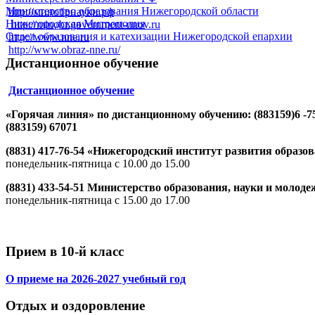
Министерство образования Нижегородской области
http://минобрнауки.рф
Нижегородская Митрополия
http://minobr.government-nnov.ru
Отдел образования и катехизации Нижегородской епархии
http://www.nne.ru
http://www.obraz-nne.ru/
Дистанционное обучение
Дистанционное обучение
«Горячая линия» по дистанционному обучению: (883159)6 -7
(883159) 67071
(8831) 417-76-54 «Нижегородский институт развития образо
понедельник-пятница с 10.00 до 15.00
(8831) 433-54-51 Министерство образования, науки и моло
понедельник-пятница с 15.00 до 17.00
Прием в 10-й класс
О приеме на 2026-2027 учебный год
Отдых и оздоровление