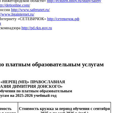
н Нижегородской области»
http://ecitizen.nnov.ru/study/safety
tp://detionline.com/
России
http://www.saferunet.ru/
://www.ligainternet.ru/
му Интернету «СЕТЕВИЧОК»
http://сетевичок.рф
и
скомнадзора
http://pd.rkn.gov.ru
по платным образовательным услугам
 «НЕРПЦ (МП)» ПРАВОСЛАВНАЯ
АЗИЯ ДИМИТРИЯ ДОНСКОГО»
обучения по платным образовательным
угам на 2025-2026 учебный год
имость
Стоимость кружка за период обучения с сентября