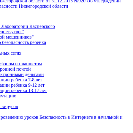
жегородской области от 31.12.2015 №920 Об утверждении
асности Нижегородской области
т Лаборатории Касперского
рнет-угроз"
вой мошенников"
безопасность ребенка
ьных сетях
ртфоном и планшетом
тронной почтой
лектронными деньгами
ции ребенка 7-8 лет
ции ребенка 9-12 лет
ации ребенка 13-17 лет
путацию
 вирусов
роведению уроков Безопасность в Интернете в начальной и