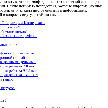
ям понять важность конфиденциальности личной жизни при
гий. Важно понимать последствия, которые информационные
ую жизнь, и владеть инструментами и информацией,
й в вопросах виртуальной жизни.
т Лаборатории Касперского
рнет-угроз"
вой мошенников"
безопасность ребенка
ьных сетях
ртфоном и планшетом
тронной почтой
лектронными деньгами
ции ребенка 7-8 лет
ции ребенка 9-12 лет
ации ребенка 13-17 лет
путацию
 вирусов
ЙТЫ