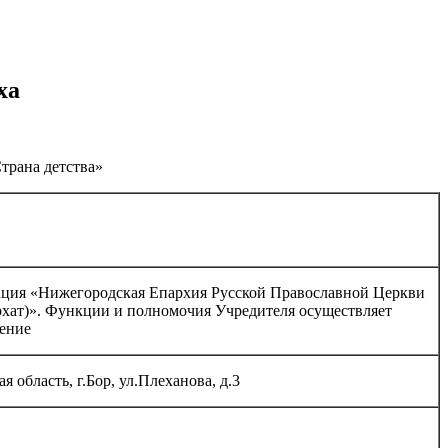
ха
трана детства»
ация «Нижегородская Епархия Русской Православной Церкви
хат)». Функции и полномочия Учредителя осуществляет
ение
 область, г.Бор, ул.Плеханова, д.3