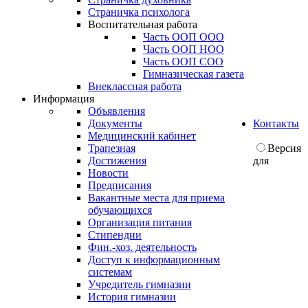
Страничка психолога
Воспитательная работа
Часть ООП ООО
Часть ООП НОО
Часть ООП СОО
Гимназическая газета
Внеклассная работа
Информация
Объявления
Документы
Контакты
Медицинский кабинет
Трапезная
Версия
Достижения
для
Новости
Предписания
Вакантные места для приема
обучающихся
Организация питания
Стипендии
Фин.-хоз. деятельность
Доступ к информационным
системам
Учредитель гимназии
История гимназии