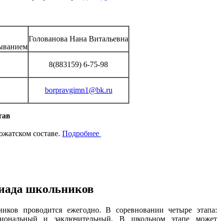
Голованова Нана Витальевна
быванием
8(883159) 6-75-98
borpravgimn1@bk.ru
тав
ожатском составе.
Подробнее
иада школьников
ников проводится ежегодно. В соревновании четыре этапа:
гиональный и заключительный. В школьном этапе может