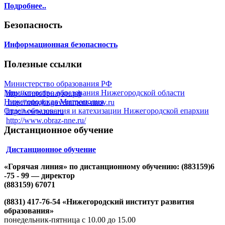
Подробнее..
Безопасность
Информационная безопасность
Полезные ссылки
Министерство образования РФ
Министерство образования Нижегородской области
http://минобрнауки.рф
Нижегородская Митрополия
http://minobr.government-nnov.ru
Отдел образования и катехизации Нижегородской епархии
http://www.nne.ru
http://www.obraz-nne.ru/
Дистанционное обучение
Дистанционное обучение
«Горячая линия» по дистанционному обучению: (883159)6
-75 - 99 — директор
(883159) 67071
(8831) 417-76-54 «Нижегородский институт развития
образования»
понедельник-пятница с 10.00 до 15.00