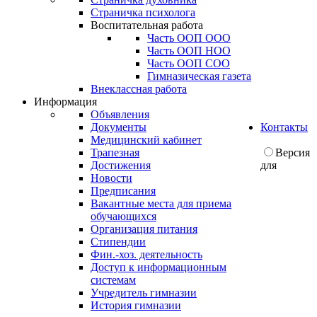
Страничка психолога
Воспитательная работа
Часть ООП ООО
Часть ООП НОО
Часть ООП СОО
Гимназическая газета
Внеклассная работа
Информация
Объявления
Документы
Контакты
Медицинский кабинет
Трапезная
Версия
Достижения
для
Новости
Предписания
Вакантные места для приема
обучающихся
Организация питания
Стипендии
Фин.-хоз. деятельность
Доступ к информационным
системам
Учредитель гимназии
История гимназии