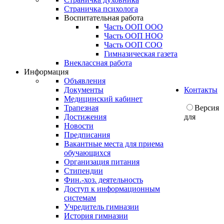
Страничка психолога
Воспитательная работа
Часть ООП ООО
Часть ООП НОО
Часть ООП СОО
Гимназическая газета
Внеклассная работа
Информация
Объявления
Документы
Контакты
Медицинский кабинет
Трапезная
Версия
Достижения
для
Новости
Предписания
Вакантные места для приема
обучающихся
Организация питания
Стипендии
Фин.-хоз. деятельность
Доступ к информационным
системам
Учредитель гимназии
История гимназии