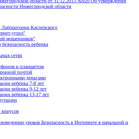
жегородской области от 31.12.2015 №920 Об утверждении
асности Нижегородской области
т Лаборатории Касперского
рнет-угроз"
вой мошенников"
безопасность ребенка
ьных сетях
ртфоном и планшетом
тронной почтой
лектронными деньгами
ции ребенка 7-8 лет
ции ребенка 9-12 лет
ации ребенка 13-17 лет
путацию
 вирусов
роведению уроков Безопасность в Интернете в начальной и