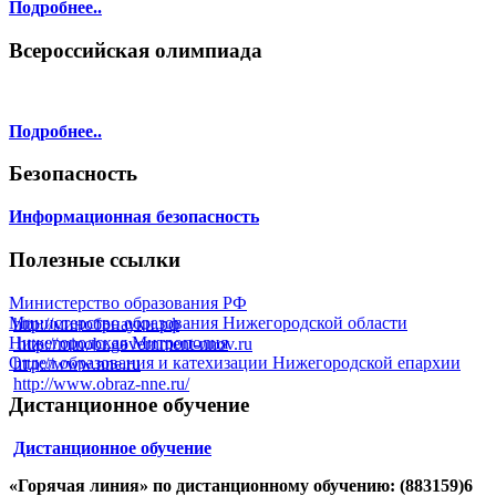
Подробнее..
Всероссийская олимпиада
Подробнее..
Безопасность
Информационная безопасность
Полезные ссылки
Министерство образования РФ
Министерство образования Нижегородской области
http://минобрнауки.рф
Нижегородская Митрополия
http://minobr.government-nnov.ru
Отдел образования и катехизации Нижегородской епархии
http://www.nne.ru
http://www.obraz-nne.ru/
Дистанционное обучение
Дистанционное обучение
«Горячая линия» по дистанционному обучению: (883159)6