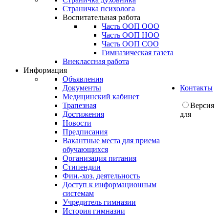
Страничка психолога
Воспитательная работа
Часть ООП ООО
Часть ООП НОО
Часть ООП СОО
Гимназическая газета
Внеклассная работа
Информация
Объявления
Документы
Контакты
Медицинский кабинет
Трапезная
Версия
Достижения
для
Новости
Предписания
Вакантные места для приема
обучающихся
Организация питания
Стипендии
Фин.-хоз. деятельность
Доступ к информационным
системам
Учредитель гимназии
История гимназии