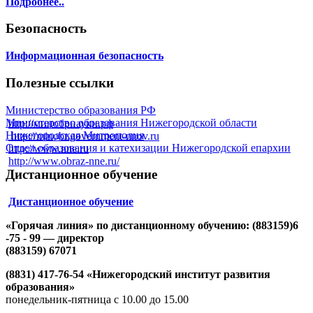
Подробнее..
Безопасность
Информационная безопасность
Полезные ссылки
Министерство образования РФ
Министерство образования Нижегородской области
http://минобрнауки.рф
Нижегородская Митрополия
http://minobr.government-nnov.ru
Отдел образования и катехизации Нижегородской епархии
http://www.nne.ru
http://www.obraz-nne.ru/
Дистанционное обучение
Дистанционное обучение
«Горячая линия» по дистанционному обучению: (883159)6
-75 - 99 — директор
(883159) 67071
(8831) 417-76-54 «Нижегородский институт развития
образования»
понедельник-пятница с 10.00 до 15.00