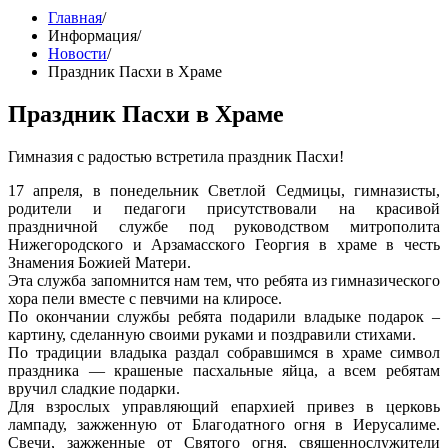
Главная
/
Информация
/
Новости
/
Праздник Пасхи в Храме
Праздник Пасхи в Храме
Гимназия с радостью встретила праздник Пасхи!
17 апреля, в понедельник Светлой Седмицы, гимназисты,
родители и педагоги присутствовали на красивой
праздничной службе под руководством митрополита
Нижегородского и Арзамасского Георгия в храме в честь
Знамения Божией Матери.
Эта служба запомнится нам тем, что ребята из гимназического
хора пели вместе с певчими на клиросе.
По окончании службы ребята подарили владыке подарок –
картину, сделанную своими руками и поздравили стихами.
По традиции владыка раздал собравшимся в храме символ
праздника — крашеные пасхальные яйца, а всем ребятам
вручил сладкие подарки.
Для взрослых управляющий епархией привез в церковь
лампаду, зажженную от Благодатного огня в Иерусалиме.
Свечи, зажженные от Святого огня, священнослужители