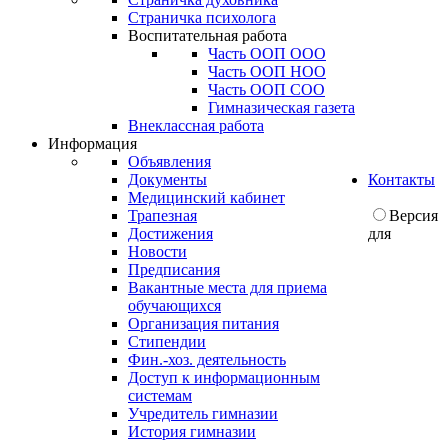
Страничка психолога
Воспитательная работа
Часть ООП ООО
Часть ООП НОО
Часть ООП СОО
Гимназическая газета
Внеклассная работа
Информация
Объявления
Документы
Контакты
Медицинский кабинет
Трапезная
Версия
Достижения
для
Новости
Предписания
Вакантные места для приема
обучающихся
Организация питания
Стипендии
Фин.-хоз. деятельность
Доступ к информационным
системам
Учредитель гимназии
История гимназии