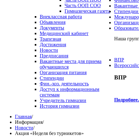
Финансово-
Часть ООП СОО
Вакантные 
Гимназическая газета
Стипендии
Внеклассная работа
Международ
Объявления
Организаци
Документы
Образовате
Медицинский кабинет
Наша групп
Трапезная
Достижения
Новости
Предписания
ВПР
Вакантные места для приема
Всероссийс
обучающихся
Организация питания
ВПР
Стипендии
Фин.-хоз. деятельность
Доступ к информационным
системам
Подробнее.
Учредитель гимназии
История гимназии
Главная
/
Информация
/
Новости
/
Акция «Неделя без турникетов»