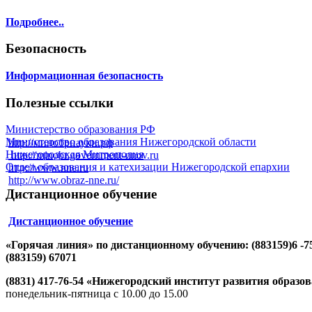
Подробнее..
Безопасность
Информационная безопасность
Полезные ссылки
Министерство образования РФ
Министерство образования Нижегородской области
http://минобрнауки.рф
Нижегородская Митрополия
http://minobr.government-nnov.ru
Отдел образования и катехизации Нижегородской епархии
http://www.nne.ru
http://www.obraz-nne.ru/
Дистанционное обучение
Дистанционное обучение
«Горячая линия» по дистанционному обучению: (883159)6 -7
(883159) 67071
(8831) 417-76-54 «Нижегородский институт развития образо
понедельник-пятница с 10.00 до 15.00