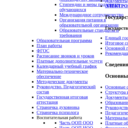
Документы,
Стипендии и меры поддержки
ЭЛЕКТРОН
обучающихся
Международное сотрудничество
Государс
Организация питания в
образовательной организации
Государств
Образовательные стандарты и
требования
Единый го
Образовательная программа
Итоговое с
План работы
Основной г
ФГОС
Рекомендац
Расписание звонков и уроков
Платные дополнительные услуги
Сведени
Календарный учебный график
Материально-техническое
Основные
обеспечение
Методические документы
Руководство. Педагогический
Основные 
состав
Структура 
Государственная итоговая
Документы
аттестация
Образован
Страничка духовника
Руководств
Страничка психолога
Педагогиче
Воспитательная работа
Материальн
Часть ООП ООО
Платные об
Часть ООП НОО