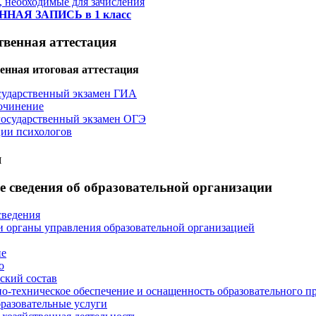
 необходимые для зачисления
НАЯ ЗАПИСЬ в 1 класс
твенная аттестация
енная итоговая аттестация
сударственный экзамен ГИА
очинение
осударственный экзамен ОГЭ
ии психологов
я
 сведения об образовательной организации
сведения
и органы управления образовательной организацией
ие
о
ский состав
о-техническое обеспечение и оснащенность образовательного пр
разовательные услуги