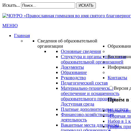
Искать...
ИСКАТЬ
МЕНЮ
Главная
Сведения об образовательной
организации
Образован
Основные сведения
Структура и органы управления
Воспитани
образовательной организацией
Документы
Информац
Образование
Руководство
Контакты
Педагогический состав
Материально-техническое
Версия 
обеспечение и оснащенность
образовательного процесса.
Приём в 
Доступная среда
Платные дополнительные услуги
Нормативн
Финансово-хозяйственная
«Горячая л
деятельность
Набор в 1 
Вакантные места для приема
График при
(перевода) обучающихся