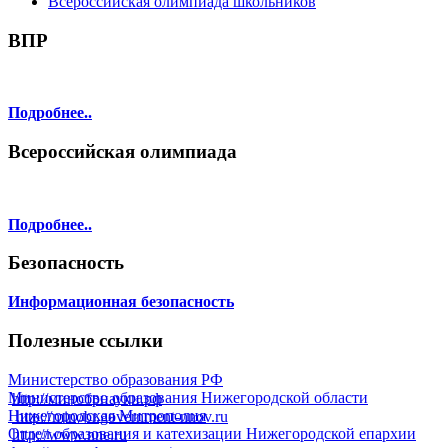
Всероссийская олимпиада школьников
ВПР
Подробнее..
Всероссийская олимпиада
Подробнее..
Безопасность
Информационная безопасность
Полезные ссылки
Министерство образования РФ
Министерство образования Нижегородской области
http://минобрнауки.рф
Нижегородская Митрополия
http://minobr.government-nnov.ru
Отдел образования и катехизации Нижегородской епархии
http://www.nne.ru