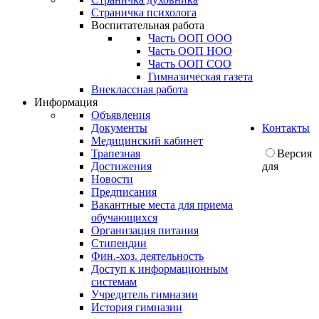
Страничка психолога
Воспитательная работа
Часть ООП ООО
Часть ООП НОО
Часть ООП СОО
Гимназическая газета
Внеклассная работа
Информация
Объявления
Документы
Контакты
Медицинский кабинет
Трапезная
Версия
Достижения
для
Новости
Предписания
Вакантные места для приема
обучающихся
Организация питания
Стипендии
Фин.-хоз. деятельность
Доступ к информационным
системам
Учредитель гимназии
История гимназии