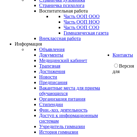
Страничка психолога
Воспитательная работа
Часть ООП ООО
Часть ООП НОО
Часть ООП СОО
Гимназическая газета
Внеклассная работа
Информация
Объявления
Документы
Контакты
Медицинский кабинет
Трапезная
Версия
Достижения
для
Новости
Предписания
Вакантные места для приема
обучающихся
Организация питания
Стипендии
Фин.-хоз. деятельность
Доступ к информационным
системам
Учредитель гимназии
История гимназии