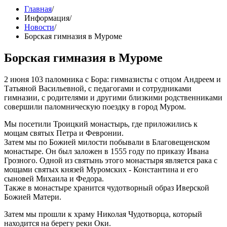
Главная
/
Информация
/
Новости
/
Борская гимназия в Муроме
Борская гимназия в Муроме
2 июня 103 паломника с Бора: гимназисты с отцом Андреем и
Татьяной Васильевной, с педагогами и сотрудниками
гимназии, с родителями и другими близкими родственниками
совершили паломническую поездку в город Муром.
Мы посетили Троицкий монастырь, где приложились к
мощам святых Петра и Февронии.
Затем мы по Божией милости побывали в Благовещенском
монастыре. Он был заложен в 1555 году по приказу Ивана
Грозного. Одной из святынь этого монастыря является рака с
мощами святых князей Муромских - Константина и его
сыновей Михаила и Федора.
Также в монастыре хранится чудотворный образ Иверской
Божией Матери.
Затем мы прошли к храму Николая Чудотворца, который
находится на берегу реки Оки.