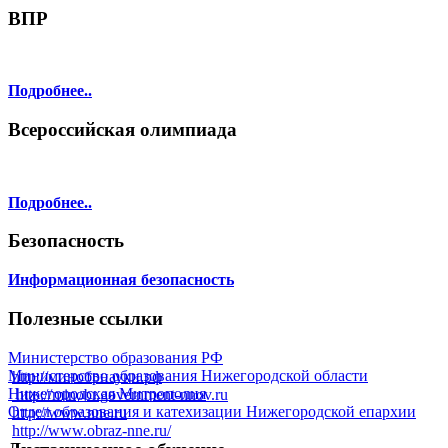
ВПР
Подробнее..
Всероссийская олимпиада
Подробнее..
Безопасность
Информационная безопасность
Полезные ссылки
Министерство образования РФ
Министерство образования Нижегородской области
http://минобрнауки.рф
Нижегородская Митрополия
http://minobr.government-nnov.ru
Отдел образования и катехизации Нижегородской епархии
http://www.nne.ru
http://www.obraz-nne.ru/