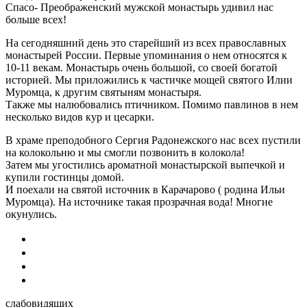
Спасо- Преображенский мужской монастырь удивил нас
больше всех!
На сегодняшний день это старейший из всех православных
монастырей России. Первые упоминания о нем относятся к
10-11 векам. Монастырь очень большой, со своей богатой
историей. Мы приложились к частичке мощей святого Илии
Муромца, к другим святыням монастыря.
Также мы налюбовались птичником. Помимо павлинов в нем
несколько видов кур и цесарки.
В храме преподобного Сергия Радонежского нас всех пустили
на колокольню и мы смогли позвонить в колокола!
Затем мы угостились ароматной монастырской выпечкой и
купили гостинцы домой.
И поехали на святой источник в Карачарово ( родина Ильи
Муромца). На источнике такая прозрачная вода! Многие
окунулись.
слабовидящих