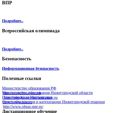
ВПР
Подробнее..
Всероссийская олимпиада
Подробнее..
Безопасность
Информационная безопасность
Полезные ссылки
Министерство образования РФ
Министерство образования Нижегородской области
http://минобрнауки.рф
Нижегородская Митрополия
http://minobr.government-nnov.ru
Отдел образования и катехизации Нижегородской епархии
http://www.nne.ru
http://www.obraz-nne.ru/
Дистанционное обучение