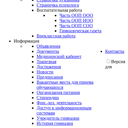
Страничка психолога
Воспитательная работа
Часть ООП ООО
Часть ООП НОО
Часть ООП СОО
Гимназическая газета
Внеклассная работа
Информация
Объявления
Документы
Контакты
Медицинский кабинет
Трапезная
Версия
Достижения
для
Новости
Предписания
Вакантные места для приема
обучающихся
Организация питания
Стипендии
Фин.-хоз. деятельность
Доступ к информационным
системам
Учредитель гимназии
История гимназии