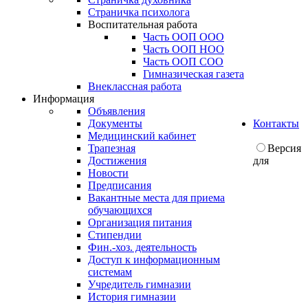
Страничка психолога
Воспитательная работа
Часть ООП ООО
Часть ООП НОО
Часть ООП СОО
Гимназическая газета
Внеклассная работа
Информация
Объявления
Документы
Контакты
Медицинский кабинет
Трапезная
Версия
Достижения
для
Новости
Предписания
Вакантные места для приема
обучающихся
Организация питания
Стипендии
Фин.-хоз. деятельность
Доступ к информационным
системам
Учредитель гимназии
История гимназии