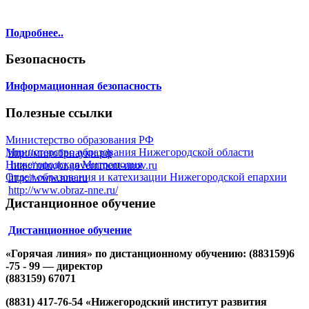
Подробнее..
Безопасность
Информационная безопасность
Полезные ссылки
Министерство образования РФ
Министерство образования Нижегородской области
http://минобрнауки.рф
Нижегородская Митрополия
http://minobr.government-nnov.ru
Отдел образования и катехизации Нижегородской епархии
http://www.nne.ru
http://www.obraz-nne.ru/
Дистанционное обучение
Дистанционное обучение
«Горячая линия» по дистанционному обучению: (883159)6
-75 - 99 — директор
(883159) 67071
(8831) 417-76-54 «Нижегородский институт развития