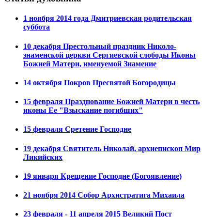
1 ноября 2014 года Дмитриевская родительская
суббота
10 декабря Престольный праздник Николо-
знаменской церкви Сергиевской слободы Иконы
Божией Матери, именуемой Знамение
14 октября Покров Пресвятой Богородицы
15 февраля Празднование Божией Матери в честь
иконы Ее "Взыскание погибших"
15 февраля Сретение Господне
19 декабря Святитель Николай, архиепископ Мир
Ликийских
19 января Крещение Господне (Богоявление)
21 ноября 2014 Собор Архистратига Михаила
23 февраля - 11 апреля 2015 Великий Пост