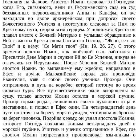
Господня на Фаворе. Апостол Иоанн следовал за Господом,
когда Его, связанного, вели из Гефсиманского сада на суд
беззаконных первосвященников Анны и Каиафы, он же
находился во дворе архиерейском при допросах своего
Божественного Учителя и неотступно следовал за Ним по
Крестному пути, скорбя всем сердцем. У подножия Креста он
плакал вместе с Божией Матерью и услышал обращенные к
Ней с высоты Креста слова Распятого Господа: "Жено, се сын
Твой" и к нему: "Се Мати твоя" (Ин. 19, 26, 27). С этого
времени апостол Иоанн, как любящий сын, заботился о
Пресвятой Деве Марии и служил Ей до Ее Успения, никуда не
отлучаясь из Иерусалима. После Успения Божией Матери
апостол Иоанн, по выпавшему ему жребию, направился в
Ефес и другие Малоазийские города для проповеди
Евангелия, взяв с собой своего ученика Прохора. Они
отправились в путь на корабле, который потонул во время
сильной бури. Все путешественники были выброшены на
сушу, только апостол Иоанн остался в морской пучине.
Прохор горько рыдал, лишившись своего духовного отца и
наставника, и пошел в Ефес один. На четырнадцатый день
пути он стоял на берегу моря и увидел, что волна выбросила
на берег человека. Подойдя к нему, он узнал апостола Иоанна,
которого Господь сохранял живым четырнадцать дней в
морской глубине. Учитель и ученик отправились в Ефес, где
апостол Иоанн непрестанно проповедовал язычникам о