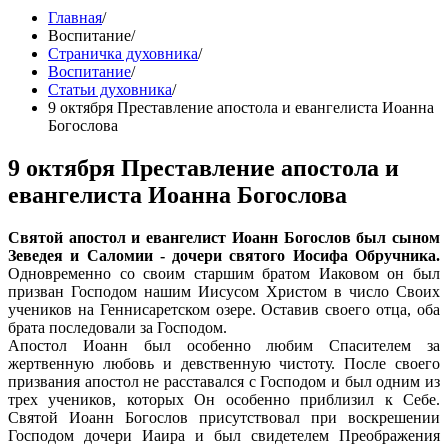
Главная
/
Воспитание
/
Страничка духовника
/
Воспитание
/
Статьи духовника
/
9 октября Преставление апостола и евангелиста Иоанна
Богослова
9 октября Преставление апостола и
евангелиста Иоанна Богослова
Святой апостол и евангелист Иоанн Богослов был сыном
Зеведея и Саломии - дочери святого Иосифа Обручника.
Одновременно со своим старшим братом Иаковом он был
призван Господом нашим Иисусом Христом в число Своих
учеников на Геннисаретском озере. Оставив своего отца, оба
брата последовали за Господом.
Апостол Иоанн был особенно любим Спасителем за
жертвенную любовь и девственную чистоту. После своего
призвания апостол не расставался с Господом и был одним из
трех учеников, которых Он особенно приблизил к Себе.
Святой Иоанн Богослов присутствовал при воскрешении
Господом дочери Иаира и был свидетелем Преображения