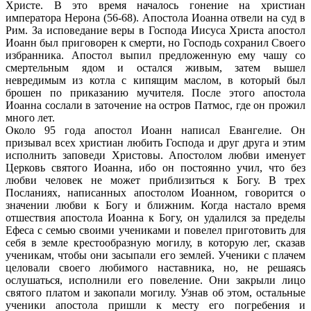
Христе. В это время началось гонение на христиан
императора Нерона (56-68). Апостола Иоанна отвели на суд в
Рим. За исповедание веры в Господа Иисуса Христа апостол
Иоанн был приговорен к смерти, но Господь сохранил Своего
избранника. Апостол выпил предложенную ему чашу со
смертельным ядом и остался живым, затем вышел
невредимым из котла с кипящим маслом, в который был
брошен по приказанию мучителя. После этого апостола
Иоанна сослали в заточение на остров Патмос, где он прожил
много лет.
Около 95 года апостол Иоанн написал Евангелие. Он
призывал всех христиан любить Господа и друг друга и этим
исполнить заповеди Христовы. Апостолом любви именует
Церковь святого Иоанна, ибо он постоянно учил, что без
любви человек не может приблизиться к Богу. В трех
Посланиях, написанных апостолом Иоанном, говорится о
значении любви к Богу и ближним. Когда настало время
отшествия апостола Иоанна к Богу, он удалился за пределы
Ефеса с семью своими учениками и повелел приготовить для
себя в земле крестообразную могилу, в которую лег, сказав
ученикам, чтобы они засыпали его землей. Ученики с плачем
целовали своего любимого наставника, но, не решаясь
ослушаться, исполнили его повеление. Они закрыли лицо
святого платом и закопали могилу. Узнав об этом, остальные
ученики апостола пришли к месту его погребения и