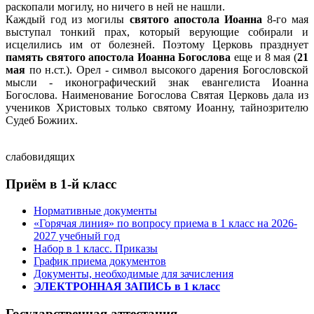
раскопали могилу, но ничего в ней не нашли.
Каждый год из могилы
святого апостола Иоанна
8-го мая
выступал тонкий прах, который верующие собирали и
исцелились им от болезней. Поэтому Церковь празднует
память святого апостола Иоанна Богослова
еще и 8 мая (
21
мая
по н.ст.). Орел - символ высокого дарения Богословской
мысли - иконографический знак евангелиста Иоанна
Богослова. Наименование Богослова Святая Церковь дала из
учеников Христовых только святому Иоанну, тайнозрителю
Судеб Божиих.
слабовидящих
Приём в 1-й класс
Нормативные документы
«Горячая линия» по вопросу приема в 1 класс на 2026-
2027 учебный год
Набор в 1 класс. Приказы
График приема документов
Документы, необходимые для зачисления
ЭЛЕКТРОННАЯ ЗАПИСЬ в 1 класс
Государственная аттестация