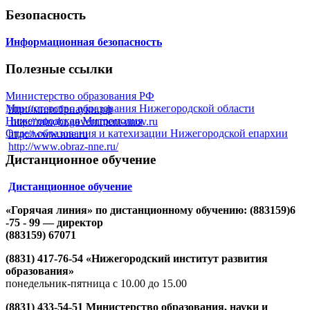
Безопасность
Информационная безопасность
Полезные ссылки
Министерство образования РФ
Министерство образования Нижегородской области
http://минобрнауки.рф
Нижегородская Митрополия
http://minobr.government-nnov.ru
Отдел образования и катехизации Нижегородской епархии
http://www.nne.ru
http://www.obraz-nne.ru/
Дистанционное обучение
Дистанционное обучение
«Горячая линия» по дистанционному обучению: (883159)6
-75 - 99 — директор
(883159) 67071
(8831) 417-76-54 «Нижегородский институт развития
образования»
понедельник-пятница с 10.00 до 15.00
(8831) 433-54-51 Министерство образования, науки и