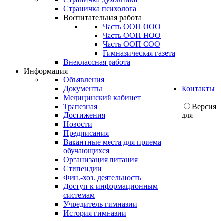
Страничка психолога
Воспитательная работа
Часть ООП ООО
Часть ООП НОО
Часть ООП СОО
Гимназическая газета
Внеклассная работа
Информация
Объявления
Документы
Контакты
Медицинский кабинет
Трапезная
Версия
Достижения
для
Новости
Предписания
Вакантные места для приема
обучающихся
Организация питания
Стипендии
Фин.-хоз. деятельность
Доступ к информационным
системам
Учредитель гимназии
История гимназии